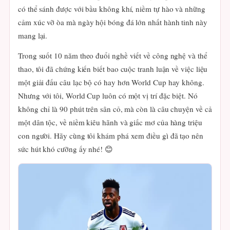
có thể sánh được với bầu không khí, niềm tự hào và những
cảm xúc vỡ òa mà ngày hội bóng đá lớn nhất hành tinh này
mang lại.
Trong suốt 10 năm theo đuổi nghề viết về công nghệ và thể
thao, tôi đã chứng kiến biết bao cuộc tranh luận về việc liệu
một giải đấu câu lạc bộ có hay hơn World Cup hay không.
Nhưng với tôi, World Cup luôn có một vị trí đặc biệt. Nó
không chỉ là 90 phút trên sân cỏ, mà còn là câu chuyện về cả
một dân tộc, về niềm kiêu hãnh và giấc mơ của hàng triệu
con người. Hãy cùng tôi khám phá xem điều gì đã tạo nên
sức hút khó cưỡng ấy nhé! 😊