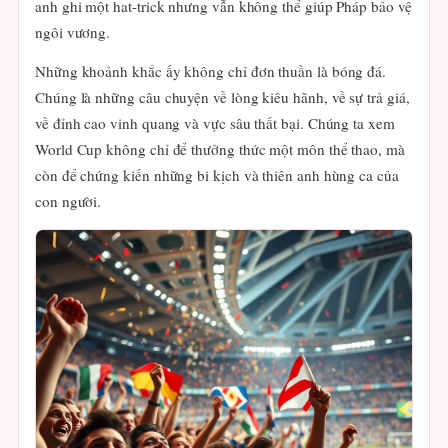
anh ghi một hat-trick nhưng vẫn không thể giúp Pháp bảo vệ
ngôi vương.
Những khoảnh khắc ấy không chỉ đơn thuần là bóng đá.
Chúng là những câu chuyện về lòng kiêu hãnh, về sự trả giá,
về đỉnh cao vinh quang và vực sâu thất bại. Chúng ta xem
World Cup không chỉ để thưởng thức một môn thể thao, mà
còn để chứng kiến những bi kịch và thiên anh hùng ca của
con người.