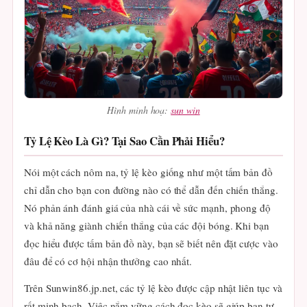
Hình minh hoạ:
sun win
Tỷ Lệ Kèo Là Gì? Tại Sao Cần Phải Hiểu?
Nói một cách nôm na, tỷ lệ kèo giống như một tấm bản đồ
chỉ dẫn cho bạn con đường nào có thể dẫn đến chiến thắng.
Nó phản ánh đánh giá của nhà cái về sức mạnh, phong độ
và khả năng giành chiến thắng của các đội bóng. Khi bạn
đọc hiểu được tấm bản đồ này, bạn sẽ biết nên đặt cược vào
đâu để có cơ hội nhận thưởng cao nhất.
Trên Sunwin86.jp.net, các tỷ lệ kèo được cập nhật liên tục và
rất minh bạch. Việc nắm vững cách đọc kèo sẽ giúp bạn tự