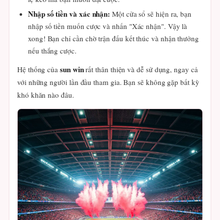
Nhập số tiền và xác nhận:
Một cửa sổ sẽ hiện ra, bạn
nhập số tiền muốn cược và nhấn "Xác nhận". Vậy là
xong! Bạn chỉ cần chờ trận đấu kết thúc và nhận thưởng
nếu thắng cược.
sun win
Hệ thống của
rất thân thiện và dễ sử dụng, ngay cả
với những người lần đầu tham gia. Bạn sẽ không gặp bất kỳ
khó khăn nào đâu.