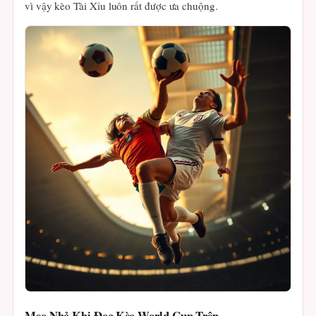
vì vậy kèo Tài Xỉu luôn rất được ưa chuộng.
Mẹo Nhỏ Khi Đọc Kèo World Cup Trên