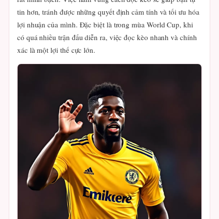
tin hơn, tránh được những quyết định cảm tính và tối ưu hóa
lợi nhuận của mình. Đặc biệt là trong mùa World Cup, khi
có quá nhiều trận đấu diễn ra, việc đọc kèo nhanh và chính
xác là một lợi thế cực lớn.