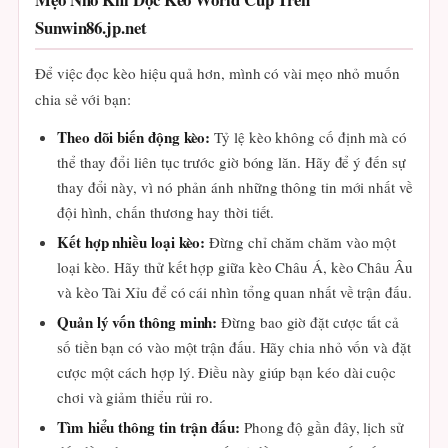
Sunwin86.jp.net
Để việc đọc kèo hiệu quả hơn, mình có vài mẹo nhỏ muốn
chia sẻ với bạn:
Theo dõi biến động kèo:
Tỷ lệ kèo không cố định mà có
thể thay đổi liên tục trước giờ bóng lăn. Hãy để ý đến sự
thay đổi này, vì nó phản ánh những thông tin mới nhất về
đội hình, chấn thương hay thời tiết.
Kết hợp nhiều loại kèo:
Đừng chỉ chăm chăm vào một
loại kèo. Hãy thử kết hợp giữa kèo Châu Á, kèo Châu Âu
và kèo Tài Xỉu để có cái nhìn tổng quan nhất về trận đấu.
Quản lý vốn thông minh:
Đừng bao giờ đặt cược tất cả
số tiền bạn có vào một trận đấu. Hãy chia nhỏ vốn và đặt
cược một cách hợp lý. Điều này giúp bạn kéo dài cuộc
chơi và giảm thiểu rủi ro.
Tìm hiểu thông tin trận đấu:
Phong độ gần đây, lịch sử