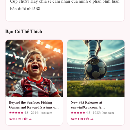
Cup chưa? Hãy chia sẻ cảm nhận của mình ở phần bình luận
bên dưới nhé! ⚽️
Bạn Có Thể Thích
Beyond the Surface: Fishing
New Slot Releases at
Games and Reward Systems on
sunwin99.co.com: A
alo77.games
User‑Journey Review from a
★★★★★
4.8 · 2914+ lượt xem
★★★★★
4.8 · 1985+ lượt xem
Risk‑Management Perspective
Xem Chi Tiết →
Xem Chi Tiết →