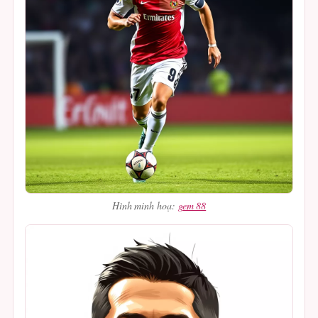
Hình minh hoạ:
gem 88