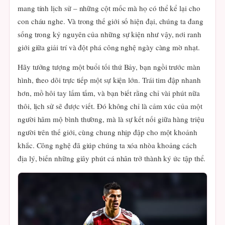
mang tính lịch sử – những cột mốc mà họ có thể kể lại cho
con cháu nghe. Và trong thế giới số hiện đại, chúng ta đang
sống trong kỷ nguyên của những sự kiện như vậy, nơi ranh
giới giữa giải trí và đột phá công nghệ ngày càng mờ nhạt.
Hãy tưởng tượng một buổi tối thứ Bảy, bạn ngồi trước màn
hình, theo dõi trực tiếp một sự kiện lớn. Trái tim đập nhanh
hơn, mồ hôi tay lấm tấm, và bạn biết rằng chỉ vài phút nữa
thôi, lịch sử sẽ được viết. Đó không chỉ là cảm xúc của một
người hâm mộ bình thường, mà là sự kết nối giữa hàng triệu
người trên thế giới, cùng chung nhịp đập cho một khoảnh
khắc. Công nghệ đã giúp chúng ta xóa nhòa khoảng cách
địa lý, biến những giây phút cá nhân trở thành ký ức tập thể.