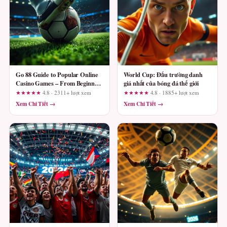
Go 88 Guide to Popular Online
World Cup: Đấu trường danh
Casino Games – From Beginner
giá nhất của bóng đá thế giới
Basics to Advanced Play
★★★★★
4.8 · 2311+ lượt xem
★★★★★
4.8 · 1885+ lượt xem
Xem Chi Tiết →
Xem Chi Tiết →