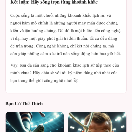
Kết luận: Hãy sống trọn từng khoảnh khắc
Cuộc sống là một chuỗi những khoảnh khắc lịch sử, và
người hâm mộ chính là những người may mắn được chứng
kiến và tận hưởng chúng. Dù đó là một bước tiến công nghệ
vĩ đại hay một giây phút giải trí đơn thuần, tất cả đều đáng
để trân trọng. Công nghệ không chỉ kết nối chúng ta, mà
còn giúp những cảm xúc trở nên sống động hơn bao giờ hết.
Vậy, bạn đã sẵn sàng cho khoảnh khắc lịch sử tiếp theo của
mình chưa? Hãy chia sẻ với tôi kỷ niệm đáng nhớ nhất của
bạn trong thế giới công nghệ nhé! 🚀
Bạn Có Thể Thích