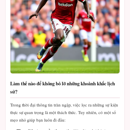
Làm thế nào để không bỏ lỡ những khoảnh khắc lịch
sử?
Trong thời đại thông tin tràn ngập, việc lọc ra những sự kiện
thực sự quan trọng là một thách thức. Tuy nhiên, có một số
mẹo nhỏ giúp bạn luôn đi đầu: