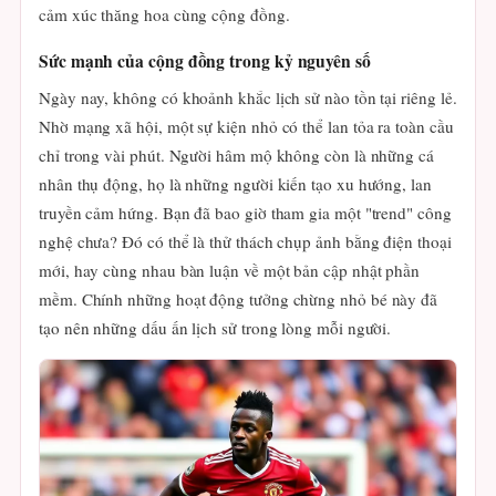
cảm xúc thăng hoa cùng cộng đồng.
Sức mạnh của cộng đồng trong kỷ nguyên số
Ngày nay, không có khoảnh khắc lịch sử nào tồn tại riêng lẻ.
Nhờ mạng xã hội, một sự kiện nhỏ có thể lan tỏa ra toàn cầu
chỉ trong vài phút. Người hâm mộ không còn là những cá
nhân thụ động, họ là những người kiến tạo xu hướng, lan
truyền cảm hứng. Bạn đã bao giờ tham gia một "trend" công
nghệ chưa? Đó có thể là thử thách chụp ảnh bằng điện thoại
mới, hay cùng nhau bàn luận về một bản cập nhật phần
mềm. Chính những hoạt động tưởng chừng nhỏ bé này đã
tạo nên những dấu ấn lịch sử trong lòng mỗi người.