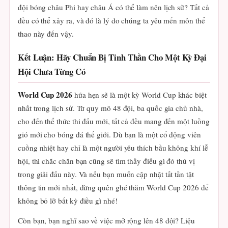
đội bóng châu Phi hay châu Á có thể làm nên lịch sử? Tất cả
đều có thể xảy ra, và đó là lý do chúng ta yêu mến môn thể
thao này đến vậy.
Kết Luận: Hãy Chuẩn Bị Tinh Thần Cho Một Kỳ Đại
Hội Chưa Từng Có
World Cup 2026
hứa hẹn sẽ là một kỳ World Cup khác biệt
nhất trong lịch sử. Từ quy mô 48 đội, ba quốc gia chủ nhà,
cho đến thể thức thi đấu mới, tất cả đều mang đến một luồng
gió mới cho bóng đá thế giới. Dù bạn là một cổ động viên
cuồng nhiệt hay chỉ là một người yêu thích bầu không khí lễ
hội, thì chắc chắn bạn cũng sẽ tìm thấy điều gì đó thú vị
trong giải đấu này. Và nếu bạn muốn cập nhật tất tần tật
thông tin mới nhất, đừng quên ghé thăm World Cup 2026 để
không bỏ lỡ bất kỳ điều gì nhé!
Còn bạn, bạn nghĩ sao về việc mở rộng lên 48 đội? Liệu