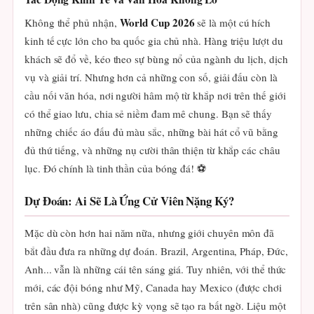
World Cup 2026
Không thể phủ nhận,
sẽ là một cú hích
kinh tế cực lớn cho ba quốc gia chủ nhà. Hàng triệu lượt du
khách sẽ đổ về, kéo theo sự bùng nổ của ngành du lịch, dịch
vụ và giải trí. Nhưng hơn cả những con số, giải đấu còn là
cầu nối văn hóa, nơi người hâm mộ từ khắp nơi trên thế giới
có thể giao lưu, chia sẻ niềm đam mê chung. Bạn sẽ thấy
những chiếc áo đấu đủ màu sắc, những bài hát cổ vũ bằng
đủ thứ tiếng, và những nụ cười thân thiện từ khắp các châu
lục. Đó chính là tinh thần của bóng đá! ⚽
Dự Đoán: Ai Sẽ Là Ứng Cử Viên Nặng Ký?
Mặc dù còn hơn hai năm nữa, nhưng giới chuyên môn đã
bắt đầu đưa ra những dự đoán. Brazil, Argentina, Pháp, Đức,
Anh... vẫn là những cái tên sáng giá. Tuy nhiên, với thể thức
mới, các đội bóng như Mỹ, Canada hay Mexico (được chơi
trên sân nhà) cũng được kỳ vọng sẽ tạo ra bất ngờ. Liệu một