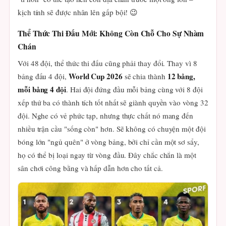
kịch tính sẽ được nhân lên gấp bội! 😉
Thể Thức Thi Đấu Mới: Không Còn Chỗ Cho Sự Nhàm
Chán
Với 48 đội, thể thức thi đấu cũng phải thay đổi. Thay vì 8
World Cup 2026
12 bảng,
bảng đấu 4 đội,
sẽ chia thành
mỗi bảng 4 đội
. Hai đội đứng đầu mỗi bảng cùng với 8 đội
xếp thứ ba có thành tích tốt nhất sẽ giành quyền vào vòng 32
đội. Nghe có vẻ phức tạp, nhưng thực chất nó mang đến
nhiều trận cầu "sống còn" hơn. Sẽ không có chuyện một đội
bóng lớn "ngủ quên" ở vòng bảng, bởi chỉ cần một sơ sẩy,
họ có thể bị loại ngay từ vòng đầu. Đây chắc chắn là một
sân chơi công bằng và hấp dẫn hơn cho tất cả.