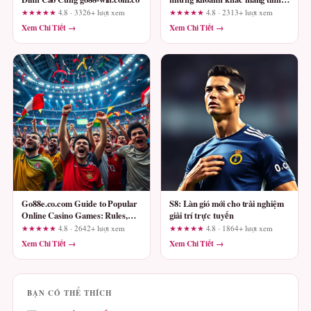
lịch sử
★★★★★
4.8 · 3326+ lượt xem
★★★★★
4.8 · 2313+ lượt xem
Xem Chi Tiết →
Xem Chi Tiết →
Go88e.co.com Guide to Popular
S8: Làn gió mới cho trải nghiệm
Online Casino Games: Rules,
giải trí trực tuyến
Examples, and Risk Awareness
★★★★★
4.8 · 2642+ lượt xem
★★★★★
4.8 · 1864+ lượt xem
Xem Chi Tiết →
Xem Chi Tiết →
BẠN CÓ THỂ THÍCH