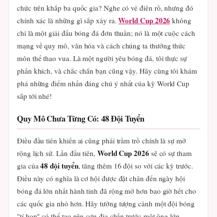
chức trên khắp ba quốc gia? Nghe có vẻ điên rồ, nhưng đó
World Cup 2026
chính xác là những gì sắp xảy ra.
không
chỉ là một giải đấu bóng đá đơn thuần; nó là một cuộc cách
mạng về quy mô, văn hóa và cách chúng ta thưởng thức
môn thể thao vua. Là một người yêu bóng đá, tôi thực sự
phấn khích, và chắc chắn bạn cũng vậy. Hãy cùng tôi khám
phá những điểm nhấn đáng chú ý nhất của kỳ World Cup
sắp tới nhé!
Quy Mô Chưa Từng Có: 48 Đội Tuyển
Điều đầu tiên khiến ai cũng phải trầm trồ chính là sự mở
World Cup 2026
rộng lịch sử. Lần đầu tiên,
sẽ có sự tham
48 đội tuyển
gia của
, tăng thêm 16 đội so với các kỳ trước.
Điều này có nghĩa là cơ hội được đặt chân đến ngày hội
bóng đá lớn nhất hành tinh đã rộng mở hơn bao giờ hết cho
các quốc gia nhỏ hơn. Hãy tưởng tượng cảnh một đội bóng
"tí hon" có thể tạo nên cơn địa chấn trước một ông lớn –