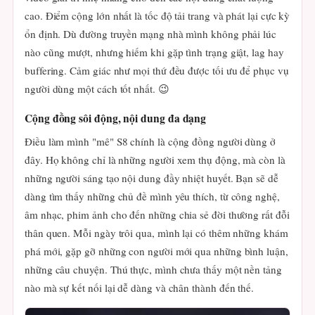
cao. Điểm cộng lớn nhất là tốc độ tải trang và phát lại cực kỳ
ổn định. Dù đường truyền mạng nhà mình không phải lúc
nào cũng mượt, nhưng hiếm khi gặp tình trạng giật, lag hay
buffering. Cảm giác như mọi thứ đều được tối ưu để phục vụ
người dùng một cách tốt nhất. 😉
Cộng đồng sôi động, nội dung đa dạng
Điều làm mình "mê" S8 chính là cộng đồng người dùng ở
đây. Họ không chỉ là những người xem thụ động, mà còn là
những người sáng tạo nội dung đầy nhiệt huyết. Bạn sẽ dễ
dàng tìm thấy những chủ đề mình yêu thích, từ công nghệ,
âm nhạc, phim ảnh cho đến những chia sẻ đời thường rất đỗi
thân quen. Mỗi ngày trôi qua, mình lại có thêm những khám
phá mới, gặp gỡ những con người mới qua những bình luận,
những câu chuyện. Thú thực, mình chưa thấy một nền tảng
nào mà sự kết nối lại dễ dàng và chân thành đến thế.