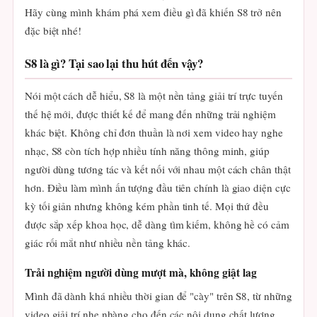
Hãy cùng mình khám phá xem điều gì đã khiến S8 trở nên
đặc biệt nhé!
S8 là gì? Tại sao lại thu hút đến vậy?
Nói một cách dễ hiểu, S8 là một nền tảng giải trí trực tuyến
thế hệ mới, được thiết kế để mang đến những trải nghiệm
khác biệt. Không chỉ đơn thuần là nơi xem video hay nghe
nhạc, S8 còn tích hợp nhiều tính năng thông minh, giúp
người dùng tương tác và kết nối với nhau một cách chân thật
hơn. Điều làm mình ấn tượng đầu tiên chính là giao diện cực
kỳ tối giản nhưng không kém phần tinh tế. Mọi thứ đều
được sắp xếp khoa học, dễ dàng tìm kiếm, không hề có cảm
giác rối mắt như nhiều nền tảng khác.
Trải nghiệm người dùng mượt mà, không giật lag
Mình đã dành khá nhiều thời gian để "cày" trên S8, từ những
video giải trí nhẹ nhàng cho đến các nội dung chất lượng