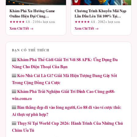
Khám Phá Xu Hướng Game
Chương Trình Khuyến Mãi Nạp
Online Hiện Đại Cùng
Lần Đầu Lên Tới 100% Tại
gg88sh.com: Ai Phù Hợp Và Ai
LLWINER: Phân Tích Giá Trị
★★★★★
4.8 · 2104+ lượt xem
★★★★★
4.8 · 2082+ lượt xem
Nên Tránh?
Thực Cho Từng Nhóm Người
Xem Chi Tiết →
Xem Chi Tiết →
Chơi
BẠN CÓ THỂ THÍCH
Khám Phá Thế Giới Giải Trí Với S8 APK: Ứng Dụng Đa
🎰
Năng Cho Điện Thoại Của Bạn
Kéo Nhà Cái Là Gì? Giải Mã Hiện Tượng Đang Gây Sốt
🎰
Trong Cộng Đồng Cá Cược
Khám Phá Trải Nghiệm Giải Trí Đỉnh Cao Cùng go88-
🎰
win.com.co
Bàn thắng đẹp đi vào lòng người, Go 88 đi vào ví cược thủ:
🎰
Ai thực sự phù hợp?
Thụy Sĩ Tại World Cup 2026: Hành Trình Của Những Chú
🎰
Chim Ưu Tú