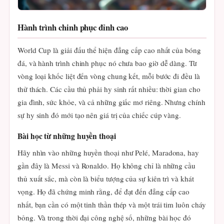
Hành trình chinh phục đỉnh cao
World Cup là giải đấu thể hiện đẳng cấp cao nhất của bóng
đá, và hành trình chinh phục nó chưa bao giờ dễ dàng. Từ
vòng loại khốc liệt đến vòng chung kết, mỗi bước đi đều là
thử thách. Các cầu thủ phải hy sinh rất nhiều: thời gian cho
gia đình, sức khỏe, và cả những giấc mơ riêng. Nhưng chính
sự hy sinh đó mới tạo nên giá trị của chiếc cúp vàng.
Bài học từ những huyền thoại
Hãy nhìn vào những huyền thoại như Pelé, Maradona, hay
gần đây là Messi và Ronaldo. Họ không chỉ là những cầu
thủ xuất sắc, mà còn là biểu tượng của sự kiên trì và khát
vọng. Họ đã chứng minh rằng, để đạt đến đẳng cấp cao
nhất, bạn cần có một tinh thần thép và một trái tim luôn cháy
bỏng. Và trong thời đại công nghệ số, những bài học đó