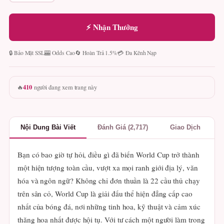
⚡ Nhận Thưởng
🔒 Bảo Mật SSL
🎰 Odds Cao
🔄 Hoàn Trả 1.5%
💳 Đa Kênh Nạp
410
🔥
người đang xem trang này
Nội Dung Bài Viết
Đánh Giá (2,717)
Giao Dịch
Bạn có bao giờ tự hỏi, điều gì đã biến World Cup trở thành
một hiện tượng toàn cầu, vượt xa mọi ranh giới địa lý, văn
hóa và ngôn ngữ? Không chỉ đơn thuần là 22 cầu thủ chạy
trên sân cỏ, World Cup là giải đấu thể hiện đẳng cấp cao
nhất của bóng đá, nơi những tinh hoa, kỹ thuật và cảm xúc
thăng hoa nhất được hội tụ. Với tư cách một người làm trong