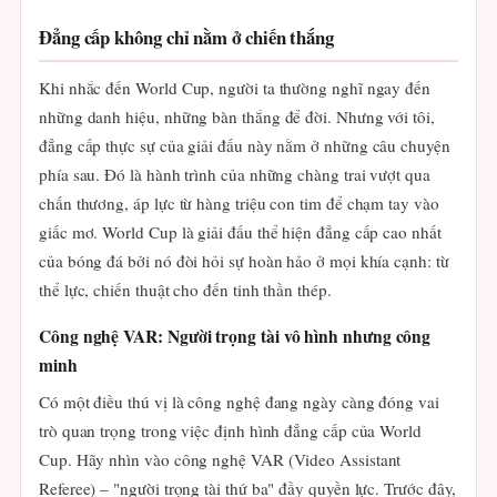
Đẳng cấp không chỉ nằm ở chiến thắng
Khi nhắc đến World Cup, người ta thường nghĩ ngay đến
những danh hiệu, những bàn thắng để đời. Nhưng với tôi,
đẳng cấp thực sự của giải đấu này nằm ở những câu chuyện
phía sau. Đó là hành trình của những chàng trai vượt qua
chấn thương, áp lực từ hàng triệu con tim để chạm tay vào
giấc mơ. World Cup là giải đấu thể hiện đẳng cấp cao nhất
của bóng đá bởi nó đòi hỏi sự hoàn hảo ở mọi khía cạnh: từ
thể lực, chiến thuật cho đến tinh thần thép.
Công nghệ VAR: Người trọng tài vô hình nhưng công
minh
Có một điều thú vị là công nghệ đang ngày càng đóng vai
trò quan trọng trong việc định hình đẳng cấp của World
Cup. Hãy nhìn vào công nghệ VAR (Video Assistant
Referee) – "người trọng tài thứ ba" đầy quyền lực. Trước đây,