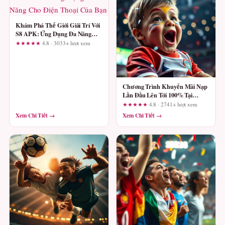
Khám Phá Thế Giới Giải Trí Với
S8 APK: Ứng Dụng Đa Năng
Cho Điện Thoại Của Bạn
★★★★★
4.8 · 3033+ lượt xem
Chương Trình Khuyến Mãi Nạp
Lần Đầu Lên Tới 100% Tại
ALO77 – Giá Trị Thực Sau Điều
★★★★★
4.8 · 2741+ lượt xem
Kiện Doanh Thu
Xem Chi Tiết →
Xem Chi Tiết →