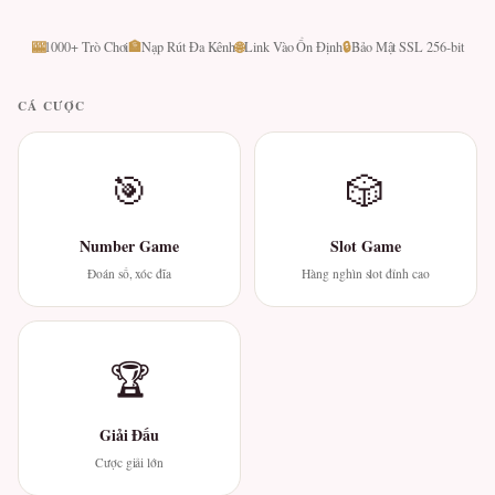
🎰
🏦
🌐
🔒
1000+ Trò Chơi
Nạp Rút Đa Kênh
Link Vào Ổn Định
Bảo Mật SSL 256-bit
CÁ CƯỢC
🎯
🎲
Number Game
Slot Game
Đoán số, xóc đĩa
Hàng nghìn slot đỉnh cao
🏆
Giải Đấu
Cược giải lớn