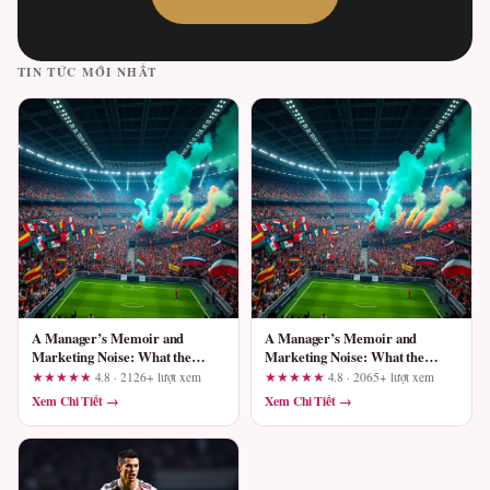
TIN TỨC MỚI NHẤT
A Manager’s Memoir and
A Manager’s Memoir and
Marketing Noise: What the
Marketing Noise: What the
Atletico Madrid Tactical Book
Atletico Madrid Tactical Book
★★★★★
4.8 · 2126+ lượt xem
★★★★★
4.8 · 2065+ lượt xem
Claims vs. What to Verify
Claims vs. What to Verify
Xem Chi Tiết →
Xem Chi Tiết →