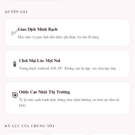
QUYỀN LỢI
Giao Dịch Minh Bạch
✅
Mọi cược và giao dịch đều được ghi nhận, tra cứu dễ dàng.
Chơi Mọi Lúc Mọi Nơi
📱
Tương thích Android, iOS, PC. Không cần tải app, vào chơi trực tiếp.
Odds Cao Nhất Thị Trường
🎯
Tỷ lệ cược cạnh tranh nhất, thắng cược nhận thưởng cao hơn các nhà cái
khác.
KỶ LỤC CỦA CHÚNG TÔI