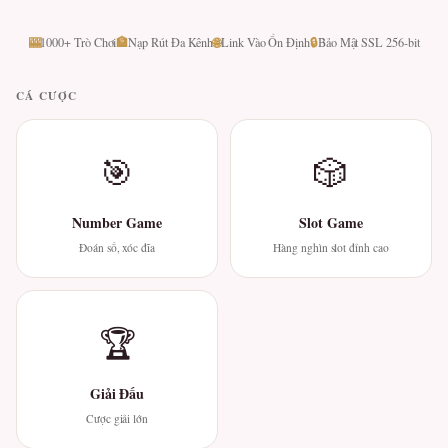
🎰
🏦
🌐
🔒
1000+ Trò Chơi
Nạp Rút Đa Kênh
Link Vào Ổn Định
Bảo Mật SSL 256-bit
CÁ CƯỢC
🎯
🎲
Number Game
Slot Game
Đoán số, xóc đĩa
Hàng nghìn slot đỉnh cao
🏆
Giải Đấu
Cược giải lớn