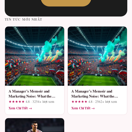
TIN TỨC MỚI NHẤT
A Manager’s Memoir and
A Manager’s Memoir and
Marketing Noise: What the
Marketing Noise: What the
Atletico Madrid Tactical Book
Atletico Madrid Tactical Book
★★★★★
4.8 · 3254+ lượt xem
★★★★★
4.8 · 2562+ lượt xem
Claims vs. What to Verify
Claims vs. What to Verify
Xem Chi Tiết →
Xem Chi Tiết →