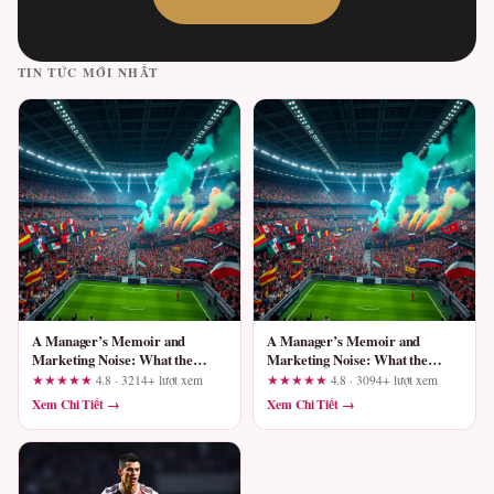
TIN TỨC MỚI NHẤT
A Manager’s Memoir and
A Manager’s Memoir and
Marketing Noise: What the
Marketing Noise: What the
Atletico Madrid Tactical Book
Atletico Madrid Tactical Book
★★★★★
4.8 · 3214+ lượt xem
★★★★★
4.8 · 3094+ lượt xem
Claims vs. What to Verify
Claims vs. What to Verify
Xem Chi Tiết →
Xem Chi Tiết →