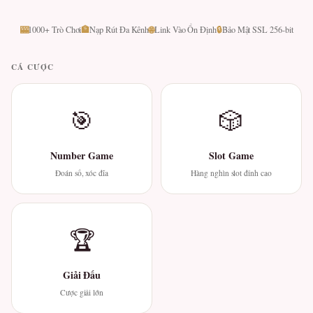
🎰
🏦
🌐
🔒
1000+ Trò Chơi
Nạp Rút Đa Kênh
Link Vào Ổn Định
Bảo Mật SSL 256-bit
CÁ CƯỢC
🎯
🎲
Number Game
Slot Game
Đoán số, xóc đĩa
Hàng nghìn slot đỉnh cao
🏆
Giải Đấu
Cược giải lớn