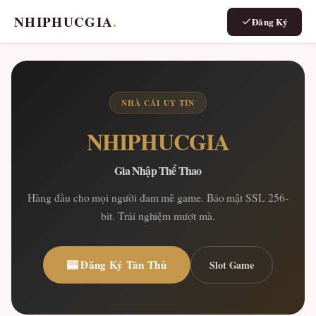
NHIPHUCGIA
.
Đăng Ký
NHÀ CÁI UY TÍN
NHIPHUCGIA
Gia Nhập Thể Thao
Hàng đầu cho mọi người đam mê game. Bảo mật SSL 256-
bit. Trải nghiệm mượt mà.
🎰 Đăng Ký Tân Thủ
Slot Game