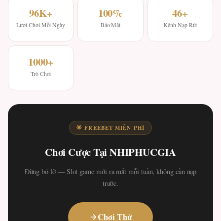
96K+
100%
46+
Lượt Chơi Mỗi Ngày
Bảo Mật
Kênh Nạp Rút
1000+
Trò Chơi
🌟 FREEBET MIỄN PHÍ
Chơi Cược Tại NHIPHUCGIA
Đừng bỏ lỡ — Slot game mới ra mắt mỗi tuần, không cần nạp
trước.
Chơi Thử