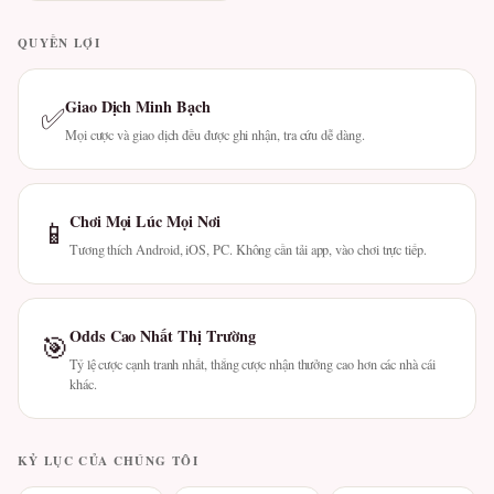
QUYỀN LỢI
Giao Dịch Minh Bạch
✅
Mọi cược và giao dịch đều được ghi nhận, tra cứu dễ dàng.
Chơi Mọi Lúc Mọi Nơi
📱
Tương thích Android, iOS, PC. Không cần tải app, vào chơi trực tiếp.
Odds Cao Nhất Thị Trường
🎯
Tỷ lệ cược cạnh tranh nhất, thắng cược nhận thưởng cao hơn các nhà cái
khác.
KỶ LỤC CỦA CHÚNG TÔI