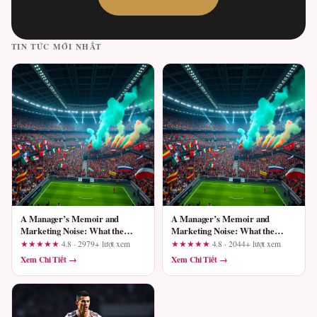
TIN TỨC MỚI NHẤT
A Manager’s Memoir and
A Manager’s Memoir and
Marketing Noise: What the
Marketing Noise: What the
Atletico Madrid Tactical Book
Atletico Madrid Tactical Book
★★★★★
4.8 · 2979+ lượt xem
★★★★★
4.8 · 2044+ lượt xem
Claims vs. What to Verify
Claims vs. What to Verify
Xem Chi Tiết →
Xem Chi Tiết →