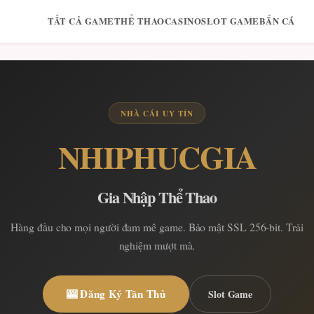
TẤT CẢ GAME
THỂ THAO
CASINO
SLOT GAME
BẮN CÁ
NHÀ CÁI UY TÍN
NHIPHUCGIA
Gia Nhập Thể Thao
Hàng đầu cho mọi người đam mê game. Bảo mật SSL 256-bit. Trải
nghiệm mượt mà.
🎰 Đăng Ký Tân Thủ
Slot Game