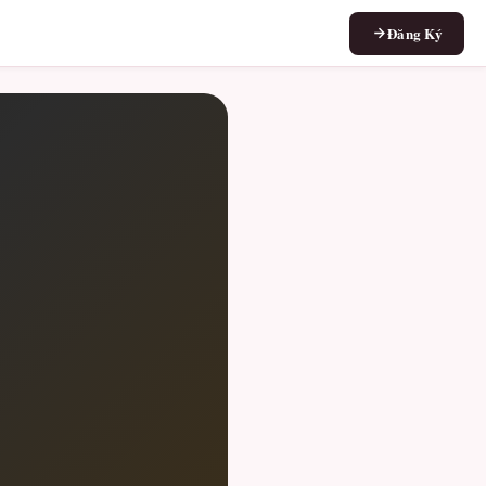
Đăng Ký