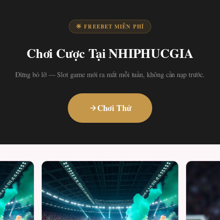
🌟 FREEBET MIỄN PHÍ
Chơi Cược Tại NHIPHUCGIA
Đừng bỏ lỡ — Slot game mới ra mắt mỗi tuần, không cần nạp trước.
Chơi Thử