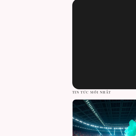
TIN TỨC MỚI NHẤT