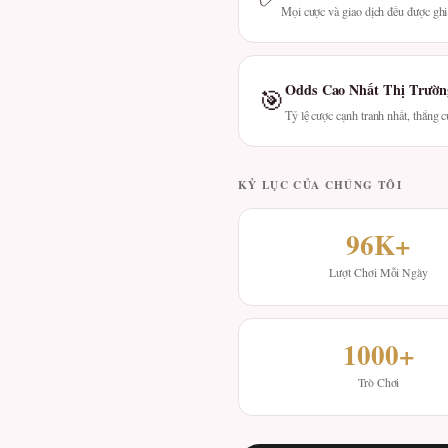
Mọi cược và giao dịch đều được ghi 
Odds Cao Nhất Thị Trườn
🎯
Tỷ lệ cược cạnh tranh nhất, thắng 
KỶ LỤC CỦA CHÚNG TÔI
96K+
Lượt Chơi Mỗi Ngày
1000+
Trò Chơi