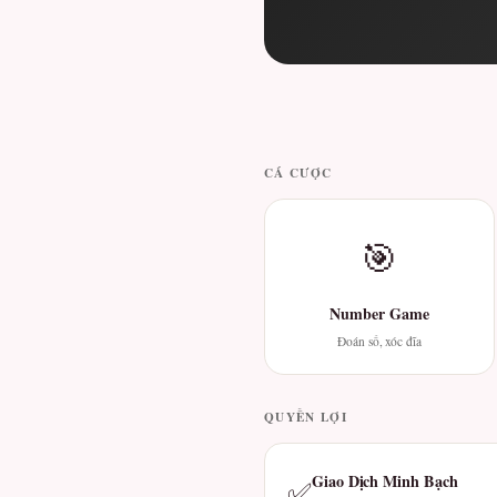
CÁ CƯỢC
🎯
Number Game
Đoán số, xóc đĩa
QUYỀN LỢI
Giao Dịch Minh Bạch
✅