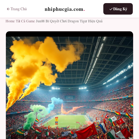
nhiphucgia.com
.
Trang Chủ
Đăng Ký
Home
›
Tất Cả Game
›
Jun88 Bí Quyết Chơi Dragon Tiger Hiệu Quả