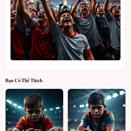
Bạn Có Thể Thích