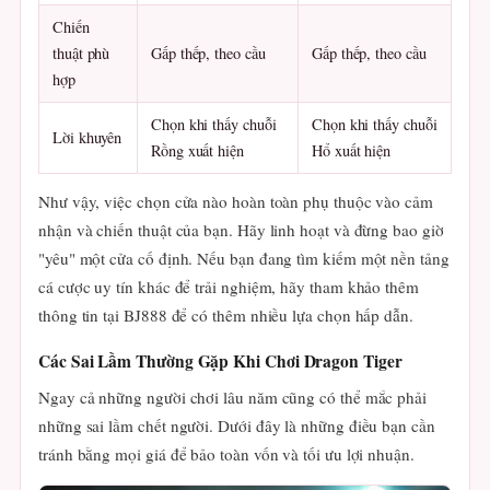
Chiến
thuật phù
Gấp thếp, theo cầu
Gấp thếp, theo cầu
hợp
Chọn khi thấy chuỗi
Chọn khi thấy chuỗi
Lời khuyên
Rồng xuất hiện
Hổ xuất hiện
Như vậy, việc chọn cửa nào hoàn toàn phụ thuộc vào cảm
nhận và chiến thuật của bạn. Hãy linh hoạt và đừng bao giờ
"yêu" một cửa cố định. Nếu bạn đang tìm kiếm một nền tảng
cá cược uy tín khác để trải nghiệm, hãy tham khảo thêm
thông tin tại BJ888 để có thêm nhiều lựa chọn hấp dẫn.
Các Sai Lầm Thường Gặp Khi Chơi Dragon Tiger
Ngay cả những người chơi lâu năm cũng có thể mắc phải
những sai lầm chết người. Dưới đây là những điều bạn cần
tránh bằng mọi giá để bảo toàn vốn và tối ưu lợi nhuận.