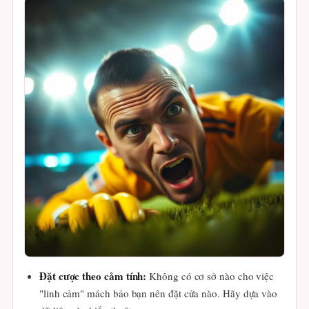
Đặt cược theo cảm tính:
Không có cơ sở nào cho việc
"linh cảm" mách bảo bạn nên đặt cửa nào. Hãy dựa vào