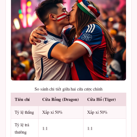
So sánh chi tiết giữa hai cửa cược chính
Tiêu chí
Cửa Rồng (Dragon)
Cửa Hổ (Tiger)
Tỷ lệ thắng
Xấp xỉ 50%
Xấp xỉ 50%
Tỷ lệ trả
1:1
1:1
thưởng