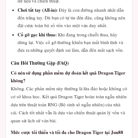
dữ liệu và chiến thuật.
Chơi tất tay (All-in):
Đây là con đường nhanh nhất dẫn
đến trắng tay. Dù bạn có tự tin đến đâu, cũng không nên
đặt cược toàn bộ số vốn vào một ván duy nhất.
Cố gỡ gạc khi thua:
Khi đang trong chuỗi thua, hãy
dừng lại. Việc cố gỡ thường khiến bạn mất bình tĩnh và
đưa ra những quyết định sai lầm, dẫn đến mất sạch vốn.
Câu Hỏi Thường Gặp (FAQ)
Có nên sử dụng phần mềm dự đoán kết quả Dragon Tiger
không?
Không. Các phần mềm này thường là lừa đảo hoặc không có
cơ sở khoa học. Kết quả Dragon Tiger hoàn toàn ngẫu nhiên
dựa trên thuật toán RNG (Bộ sinh số ngẫu nhiên) của nhà
cái. Cách tốt nhất vẫn là dựa vào chiến thuật quản lý vốn và
quan sát lịch sử ván bài.
Mức cược tối thiểu và tối đa cho Dragon Tiger tại Jun88