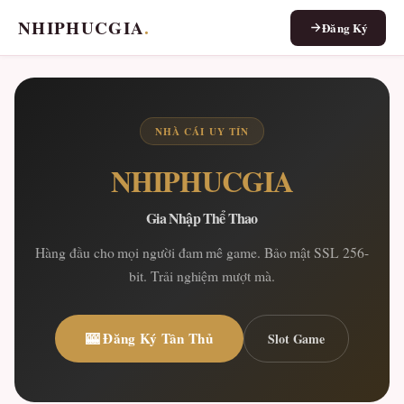
NHIPHUCGIA
.
Đăng Ký
NHÀ CÁI UY TÍN
NHIPHUCGIA
Gia Nhập Thể Thao
Hàng đầu cho mọi người đam mê game. Bảo mật SSL 256-
bit. Trải nghiệm mượt mà.
🎰 Đăng Ký Tân Thủ
Slot Game