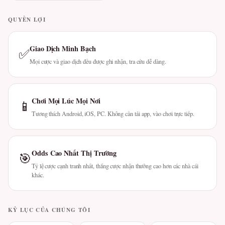
QUYỀN LỢI
Giao Dịch Minh Bạch
✅
Mọi cược và giao dịch đều được ghi nhận, tra cứu dễ dàng.
Chơi Mọi Lúc Mọi Nơi
📱
Tương thích Android, iOS, PC. Không cần tải app, vào chơi trực tiếp.
Odds Cao Nhất Thị Trường
🎯
Tỷ lệ cược cạnh tranh nhất, thắng cược nhận thưởng cao hơn các nhà cái
khác.
KỶ LỤC CỦA CHÚNG TÔI